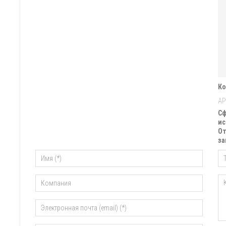
Ко
Сф
ис
От
за