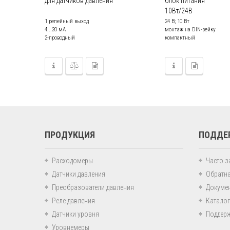
для датчиков давления
блок питания
10Вт/24В
1 релейный выход
24 В; 10 Вт
4...20 мA
монтаж на DIN-рейку
2-проводный
компактный
ПРОДУКЦИЯ
ПОДДЕ
Расходомеры
Часто 
Датчики давления
Обратна
Преобразователи давления
Докуме
Реле давления
Каталог
Датчики уровня
Поддер
Уровнемеры