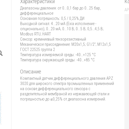
Характеристики
К
Диапазоны давления: от 0...0,1 бар до 0...25 бар,
дифференциальное
Основная погрешность: 0,5 / 0,25% ДИ
Выходной сигнал: 4...20 мА (Exia исполнение -
опционально); 0...20 мА; 0...10 В; 0...5 В; 0,5...4,5 В;
Modbus RTU; HART
Сенсор: кремниевый тензорезистивный
Механическое присоединение: М20х1,5; G1/2”; М12х1,5
ГОСТ 22525 группа 2
Температура измеряемой среды: -40…+125 °C
Температура окружающей среды: -40…+85 °C
Описание
Компактный датчик дифференциального давления APZ
3020 для широкого спектра промышленных применений
на основе дифференциального сенсора с
разделительной мембраной из нержавеющей стали и
погрешностью до ≤0,25% от диапазона измерений.