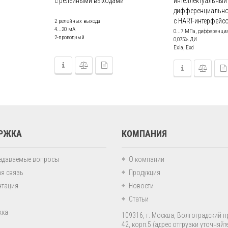
с релейными выходами
интеллектуальный
дифференциально
с HART-интерфейс
2 релейных выхода
4...20 мA
0...7 МПа, дифференци
2-проводный
0,075% ДИ
Exia, Exd
РЖКА
КОМПАНИЯ
задаваемые вопросы
О компании
я связь
Продукция
нтация
Новости
Статьи
жка
109316, г. Москва, Волгоградский пр
42, корп.5
(адрес отгрузки уточняйте