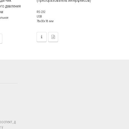
 датчик
(Преобразователь интерфейсов)
го давления
ом
RS-232
USB
альное
78x30x18 мм
оспект, д.
 у