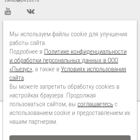
ISO 9001:2015 CERTIFIED
Мы используем файлы cookie для улучшения
работы сайта.
Подробнее в
Политике конфиденциальности
“ Новые разработки, постоянное совершенствование
и обработки персональных данных в ООО
существующей продукции, квалифицированный
«Пьезус»
, а также в
Условиях использования
сервис и техническая поддержка являются
основными приоритетами PIEZUS ”
сайта
.
Вы можете запретить обработку сookies в
настройках браузера. Продолжая
пользоваться сайтом, вы
соглашаетесь
с
использованием cookie и предоставлением их
© 2026 PIEZUS Все права защищены
нашим партнерам.
Условия использования сайта
Политика конфиденциальности и обработки персональных