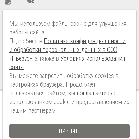
ISO 9001:2015 CERTIFIED
Мы используем файлы cookie для улучшения
работы сайта.
Подробнее в
Политике конфиденциальности
“ Новые разработки, постоянное совершенствование
и обработки персональных данных в ООО
существующей продукции, квалифицированный
«Пьезус»
, а также в
Условиях использования
сервис и техническая поддержка являются
основными приоритетами PIEZUS ”
сайта
.
Вы можете запретить обработку сookies в
настройках браузера. Продолжая
пользоваться сайтом, вы
соглашаетесь
с
использованием cookie и предоставлением их
© 2026 PIEZUS Все права защищены
нашим партнерам.
Условия использования сайта
Политика конфиденциальности и обработки персональных
ПРИНЯТЬ
данных в ООО «Пьезус»